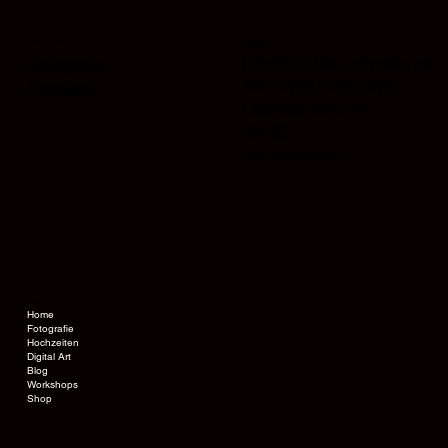
KONTAKT
SOCIAL MEDIA
info@charles-schrader.de
Instagram
Tel.: 0162 - 4202314
Facebook
Leibnizstraße 71
63150
Heusenstamm
ÜBER UNS
Home
Fotografie
Hochzeiten
Digital Art
Blog
Workshops
Shop