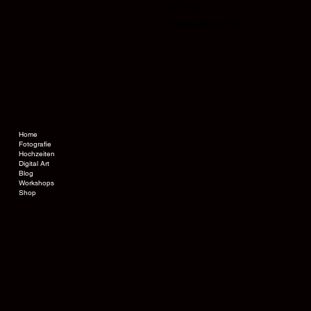
63150
Heusenstamm
ÜBER UNS
Home
Fotografie
Hochzeiten
Digital Art
Blog
Workshops
Shop